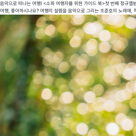
음악으로 떠나는 여행! <소파 여행자를 위한 가이드 북>첫 번째 정규앨
여행, 좋아하시나요? 여행의 설렘을 음악으로 그리는 조준호의 노래에, 작