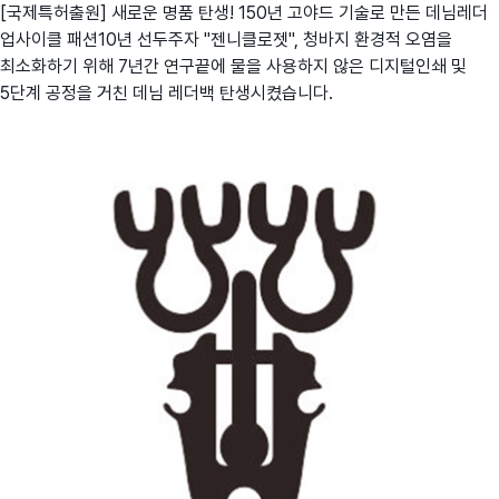
[국제특허출원] 새로운 명품 탄생! 150년 고야드 기술로 만든 데님레더
업사이클 패션10년 선두주자 "젠니클로젯", 청바지 환경적 오염을
최소화하기 위해 7년간 연구끝에 물을 사용하지 않은 디지털인쇄 및
5단계 공정을 거친 데님 레더백 탄생시켰습니다.