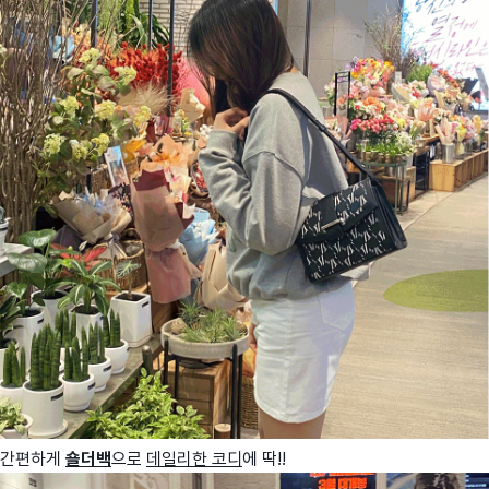
간편하게
숄더백
으로
데일리한 코디
에 딱!!