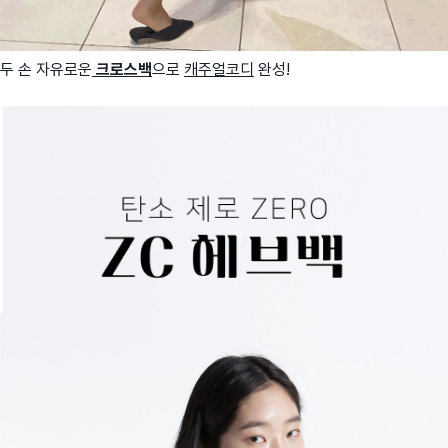
두 손 자유로운
크로스백
으로
캐주얼코디
완성!