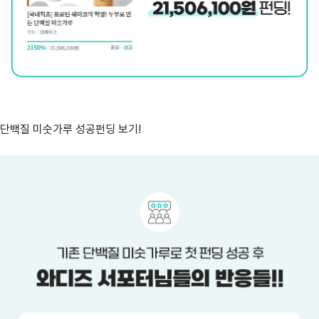
단백질 미숫가루 성공펀딩 보기!