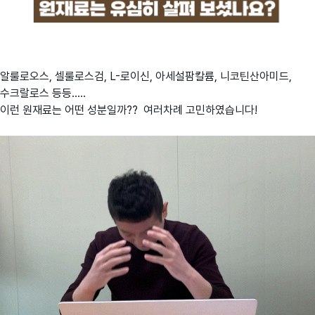
알룰로오스, 셀룰로스검, L-로이신, 아세설팜칼륨, 니코틴산아미드,
수크랄로스 등등.....
이런 원재료는 어떤 성분일까?? 여러차례 고민하였습니다!