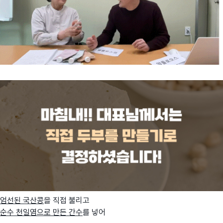
엄선된 국산콩
을 직접 불리고
순수 천일염으로 만든 간수
를 넣어