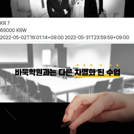
KR
7
69000
KRW
2022-05-02T16:01:14+09:00
2022-05-31T23:59:59+09:00