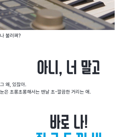
나 불러쪄?
그 왜, 있잖아.
눈은 초롱초롱해서는 맨날 초-깔끔한 거리는 애.