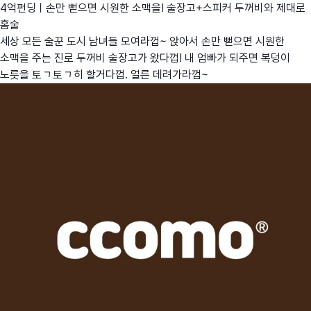
4억펀딩ㅣ손만 뻗으면 시원한 소맥을! 술장고+스피커 두꺼비와 제대로
홈술
세상 모든 술꾼 도시 남녀들 모여라껍~ 앉아서 손만 뻗으면 시원한
소맥을 주는 진로 두꺼비 술장고가 왔다껍! 내 엄빠가 되주면 복덩이
노릇을 톡톡히 할거다껍. 얼른 데려가라껍~