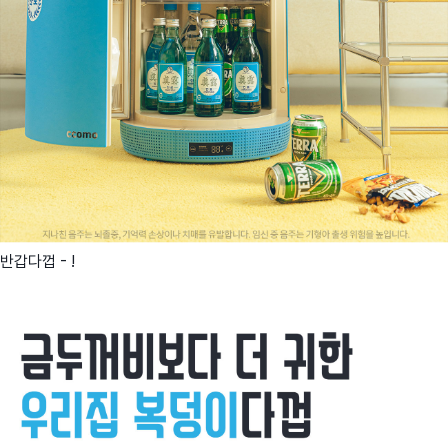
반갑다껍 - !