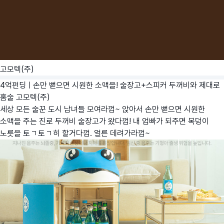
고모텍(주)
4억펀딩ㅣ손만 뻗으면 시원한 소맥을! 술장고+스피커 두꺼비와 제대로
홈술
고모텍(주)
세상 모든 술꾼 도시 남녀들 모여라껍~ 앉아서 손만 뻗으면 시원한
소맥을 주는 진로 두꺼비 술장고가 왔다껍! 내 엄빠가 되주면 복덩이
노릇을 톡톡히 할거다껍. 얼른 데려가라껍~