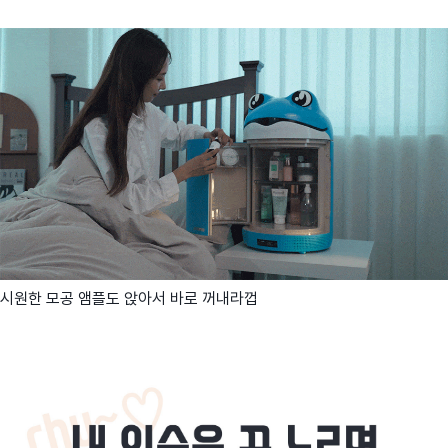
시원한 모공 앰플도 앉아서 바로 꺼내라껍