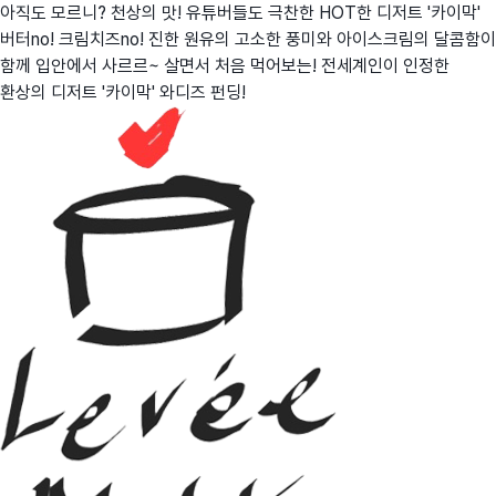
아직도 모르니? 천상의 맛! 유튜버들도 극찬한 HOT한 디저트 '카이막'
버터no! 크림치즈no! 진한 원유의 고소한 풍미와 아이스크림의 달콤함이
함께 입안에서 사르르~ 살면서 처음 먹어보는! 전세계인이 인정한
환상의 디저트 '카이막' 와디즈 펀딩!