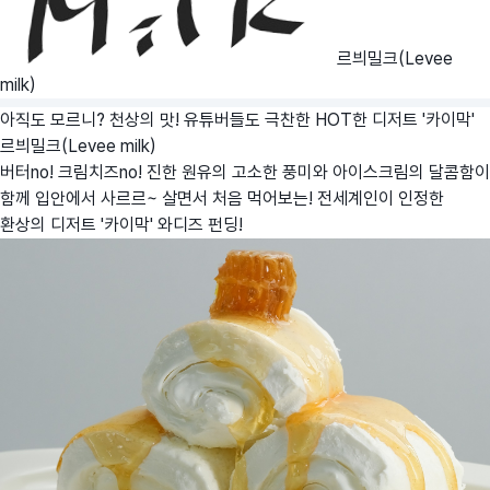
르븨밀크(Levee
milk)
아직도 모르니? 천상의 맛! 유튜버들도 극찬한 HOT한 디저트 '카이막'
르븨밀크(Levee milk)
버터no! 크림치즈no! 진한 원유의 고소한 풍미와 아이스크림의 달콤함이
함께 입안에서 사르르~ 살면서 처음 먹어보는! 전세계인이 인정한
환상의 디저트 '카이막' 와디즈 펀딩!