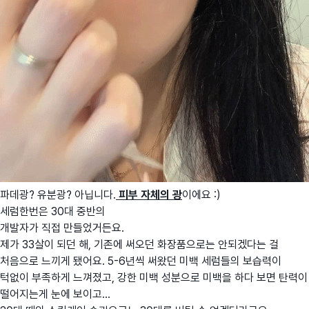
파데광? 유분광? 아닙니다.
피부 자체의 광
이에요 :)
세럼한번은 30대 중반의
개발자가 직접 만들었거든요.
제가 33살이 되던 해, 기존에 써오던 화장품으로는 안되겠다는 걸
처음으로 느끼게 됐어요. 5-6년씩 써왔던 미백 세럼들의 보습력이
턱없이 부족하게 느껴졌고, 강한 미백 성분으로 미백을 하다 보면 탄력이
떨어지는게 눈에 보이고...