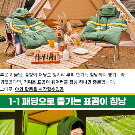
추운 겨울날, 캠핑에 패딩도 챙기랴 부피 한가득 침낭까지 챙기느라
귀찮았다면,
귀
여운 표곰이 웨어러블 침낭 하나면 충분
합니다.
그대로,
야외 활동을 시작할수있곰