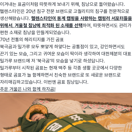
이겨내는 표곰이처럼 따뜻하게 보내기 위해, 침낭으로 돌아왔습니다.
헬렌스타인은 20년 침구 전문 브랜드로 고퀄리티의 침구를 전문적으로
생산해왔습니다.
헬렌스타인이 동계 캠핑을 사랑하는 캠핑러 서포터들을
위해서, 겨울철 침낭에 최적화 된 소재를 선택
하여, 따뜻하면서도 관리가
편한 소재로 침낭을 만들게되었습니다.
70년 전통의 헤리티지를 가진 곰표
북극곰과 밀가루 모두 뽀얗게 하얗다는 공통점이 있고, 강인하면서도
끈기 있는 모습, 그리고 귀여운 모습이 딱이라 생각하여 대한제분의 대표
밀가루 브랜드에 저 '북극곰'의 모습을 넣기로 하셨답니다.
밀가루부터 시작된 곰표는 현재 맥주 등 각종 생활 곳곳에서 다양한
형태로 곰표가 늘 함께하면서 친숙한 브랜드로 또 새로운 브랜드로
자리매김하고있습니다. 이번엔 곰표 침낭입니다.
추운 겨울은 나와 함께 하자곰!