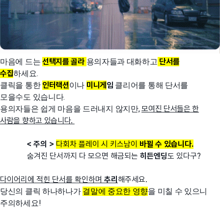
마음에 드는
선택지를 골라
용의자들과 대화하고
단서를
수집
하세요.
클릭을 통한
인터랙션
이나
미니게
임
클리어를 통해 단서를
모을수도 있습니다.
용의자들은 쉽게 마음을 드러내지 않지만,
모여진 단서들은 한
사람을 향하고 있습니다.
< 주의 >
다회차 플레이 시 키스남이
바뀔 수 있습니다.
숨겨진 단서까지 다 모으면 해금되는
히든엔딩
도 있다구?
다이어리에 적힌 단서를 확인하며
추리
해주세요.
당신의 클릭 하나하나가
결말에 중요한 영향
을 미칠 수 있으니
주의하세요!