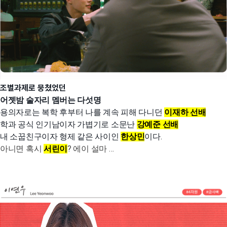
조별과제로 뭉쳤었던
어젯밤 술자리 멤버는 다섯명
용의자로는 복학 후부터 나를 계속 피해 다니던
이재하 선배
학과 공식 인기남이자 가볍기로 소문난
강예준 선배
내 소꿉친구이자 형제 같은 사이인
한상민
이다.
아니면 혹시
서린이
? 에이 설마 …