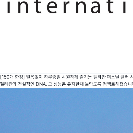
[150개 한정] 얼음없이 하루종일 시원하게 즐기는 펠리칸 퍼스널 쿨러
펠리칸의 전설적인 DNA. 그 성능은 유지한채 놀랍도록 컴팩트해졌습니다