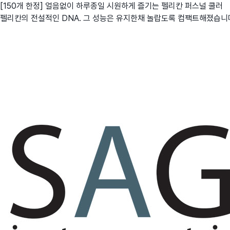
[150개 한정] 얼음없이 하루종일 시원하게 즐기는 펠리칸 퍼스널 쿨러
펠리칸의 전설적인 DNA. 그 성능은 유지한채 놀랍도록 컴팩트해졌습니다