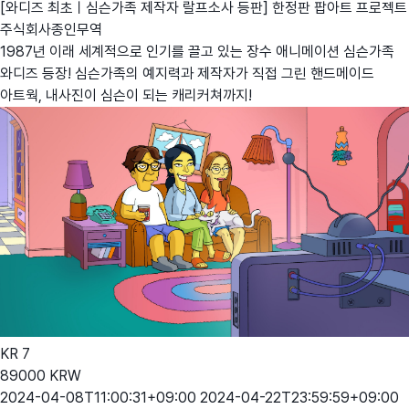
[와디즈 최초ㅣ심슨가족 제작자 랄프소사 등판] 한정판 팝아트 프로젝트
주식회사종인무역
1987년 이래 세계적으로 인기를 끌고 있는 장수 애니메이션 심슨가족
와디즈 등장! 심슨가족의 예지력과 제작자가 직접 그린 핸드메이드
아트웍, 내사진이 심슨이 되는 캐리커쳐까지!
KR
7
89000
KRW
2024-04-08T11:00:31+09:00
2024-04-22T23:59:59+09:00