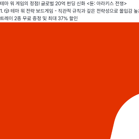
테마 워 게임의 정점! 글로벌 20억 펀딩 신화 <듄: 아라키스 전쟁>
1. 🎲 테마 워 전략 보드게임 - 직관적 규칙과 깊은 전략성으로 몰입감 높
트레이 2종 무료 증정 및 최대 37% 할인