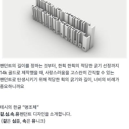
팬던트의 길이를 정하는 것부터, 한획 한획의 적당한 굵기 선정까지
14k 골드로 제작했을 때, 사랑스러움을 고스란히 간직할 수 있는
팬던트로 탄생시키기 위해 적당한 획의 굵기와 길이, 너비의 비례가
중요하니까요
테시의 한글 “명조체”
겉.심.속.유
펜던트 디자인을 소개합니다.
(
겉
은
심
플,
속
은
유
니크)