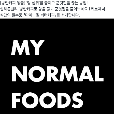
[방탄커피 앵콜] '당 섭취'를 줄이고 군것질을 끊는 방법!
실리콘밸리 '방탄커피로 당을 끊고 군것질을 줄여보세요 ! 키토제닉
식단의 필수품 『마이노멀 버터커피』를 소개합니다.