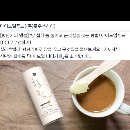
마이노멀푸드((주)로우앤하이)
[방탄커피 앵콜] '당 섭취'를 줄이고 군것질을 끊는 방법!
마이노멀푸드
((주)로우앤하이)
실리콘밸리 '방탄커피로 당을 끊고 군것질을 줄여보세요 ! 키토제닉
식단의 필수품 『마이노멀 버터커피』를 소개합니다.