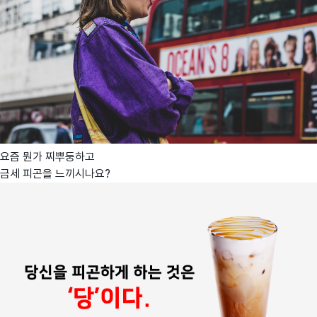
요즘 뭔가 찌뿌둥하고
금세 피곤을 느끼시나요?