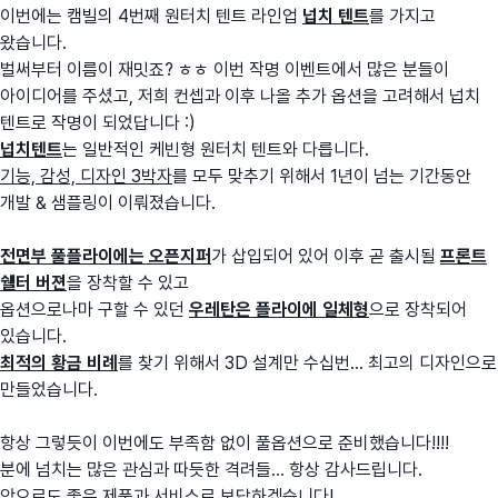
이번에는 캠빌의 4번째 원터치 텐트 라인업
넙치 텐트
를 가지고
왔습니다.
벌써부터 이름이 재밋죠? ㅎㅎ 이번 작명 이벤트에서 많은 분들이
아이디어를 주셨고, 저희 컨셉과 이후 나올 추가 옵션을 고려해서 넙치
텐트로 작명이 되었답니다 :)
넙치텐트
는 일반적인 케빈형 원터치 텐트와 다릅니다.
기능, 감성, 디자인 3박자
를 모두 맞추기 위해서 1년이 넘는 기간동안
개발 & 샘플링이 이뤄졌습니다.
전면부 풀플라이에는 오픈지퍼
가 삽입되어 있어 이후 곧 출시될
프론트
쉘터 버젼
을 장착할 수 있고
옵션으로나마 구할 수 있던
우레탄은 플라이에 일체형
으로 장착되어
있습니다.
최적의 황금 비례
를 찾기 위해서 3D 설계만 수십번... 최고의 디자인으로
만들었습니다.
항상 그렇듯이 이번에도 부족함 없이 풀옵션으로 준비했습니다!!!!
분에 넘치는 많은 관심과 따듯한 격려들... 항상 감사드립니다.
앞으로도 좋은 제품과 서비스로 보답하겠습니다!