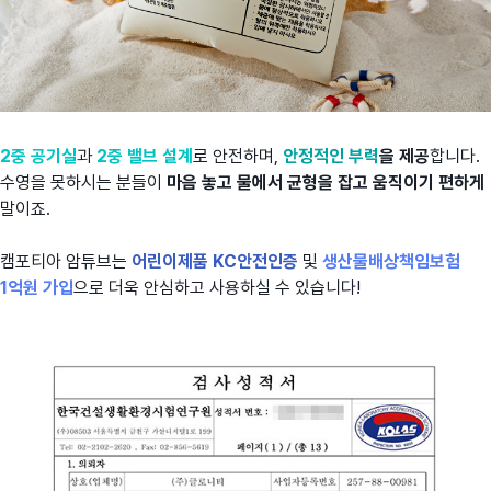
2중 공기실
과
2중 밸브 설계
로 안전하며,
안정적인 부력
을 제공
합니다.
수영을 못하시는 분들이
마음 놓고
물에서 균형을 잡고 움직이기 편하게
말이죠.
캠포티아 암튜브는
어린이제품 KC안전인증
및
생산물배상책임보험
1억원 가입
으로 더욱 안심하고 사용하실 수 있습니다!