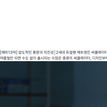
[해외1.5억] 압도적인 풍량과 직진성│2세대 듀얼팬 제트엔진 써큘레이
여름철만 되면 수도 없이 출시되는 수많은 종류의 써큘레이터, 디자인부