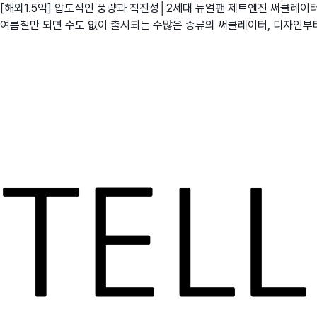
[해외1.5억] 압도적인 풍량과 직진성│2세대 듀얼팬 제트엔진 써큘레이
여름철만 되면 수도 없이 출시되는 수많은 종류의 써큘레이터, 디자인부