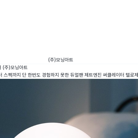
(주)모닝아트
터
(주)모닝아트
터 스펙까지 단 한번도 경험하지 못한 듀얼팬 제트엔진 써큘레이터 텔로