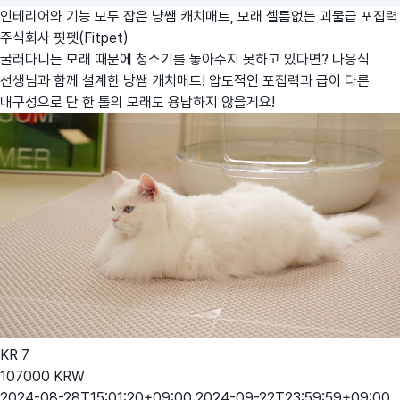
인테리어와 기능 모두 잡은 냥쌤 캐치매트, 모래 셀틈없는 괴물급 포집력
주식회사 핏펫(Fitpet)
굴러다니는 모래 때문에 청소기를 놓아주지 못하고 있다면? 나응식
선생님과 함께 설계한 냥쌤 캐치매트! 압도적인 포집력과 급이 다른
내구성으로 단 한 톨의 모래도 용납하지 않을게요!
KR
7
107000
KRW
2024-08-28T15:01:20+09:00
2024-09-22T23:59:59+09:00