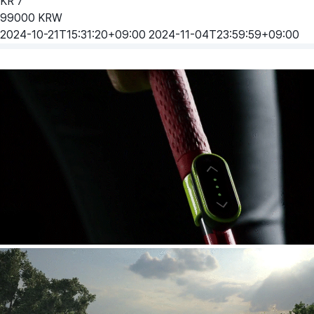
KR
7
99000
KRW
2024-10-21T15:31:20+09:00
2024-11-04T23:59:59+09:00