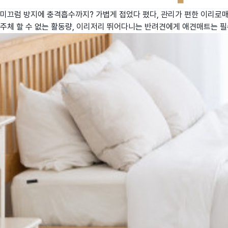
미끄럼 방지에 충격흡수까지? 가볍게 접었다 폈다, 관리가 편한 이리로
주체 할 수 없는 활동량, 이리저리 뛰어다니는 반려견에게 애견매트는 필수