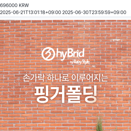
696000
KRW
2025-06-21T13:01:18+09:00
2025-06-30T23:59:59+09:00