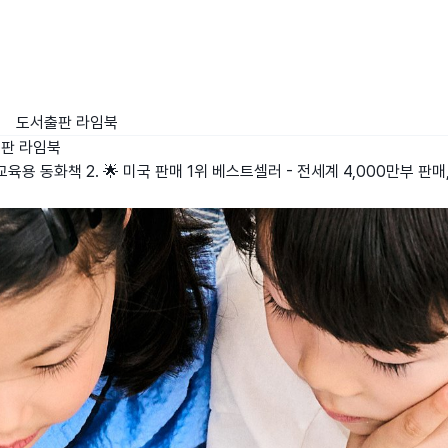
도서출판 라임북
판 라임북
육용 동화책 2. 🌟 미국 판매 1위 베스트셀러 - 전세계 4,000만부 판매