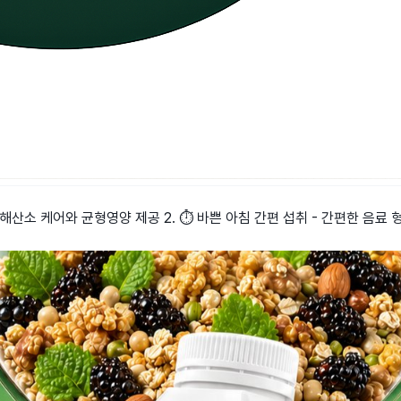
 유해산소 케어와 균형영양 제공 2. ⏱️ 바쁜 아침 간편 섭취 - 간편한 음료