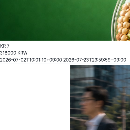
KR
7
318000
KRW
2026-07-02T10:01:10+09:00
2026-07-23T23:59:59+09:00