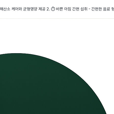
 유해산소 케어와 균형영양 제공 2. ⏱️ 바쁜 아침 간편 섭취 - 간편한 음료