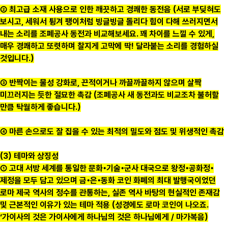
② 최고급 소재 사용으로 인한 깨끗하고 경쾌한 동전음 (서로 부딪혀도
보시고, 세워서 튕겨 팽이처럼 빙글빙글 돌리다 힘이 다해 쓰러지면서
내는 소리를 조폐공사 동전과 비교해보세요. 꽤 차이를 느낄 수 있게,
매우 경쾌하고 또렷하며 찰지게 고막에 딱! 달라붙는 소리를 경험하실
것입니다.)
③ 반짝이는 물성 강화로, 끈적이거나 까끌까끌하지 않으며 살짝
미끄러지는 듯한 절묘한 촉감 (조폐공사 새 동전과도 비교조차 불허할
만큼 탁월하게 좋습니다.)
④ 마른 손으로도 잘 집을 수 있는 최적의 밀도와 점도 및 위생적인 촉감
(3) 테마와 상징성
① 고대 서방 세계를 통일한 문화•기술•군사 대국으로 왕정•공화정•
제정을 모두 담고 있으며 금•은•동화 코인 화폐의 최대 발행국이었던
로마 제국 역사의 정수를 관통하는, 실존 역사 바탕의 현실적인 존재감
및 근본적인 이유가 있는 테마 적용 (성경에도 로마 코인이 나오죠.
‘가이사의 것은 가이사에게 하나님의 것은 하나님에게 / 마가복음)