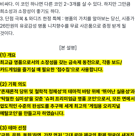
비싸다. 이 코인 하나면 다른 코인 2~3개를 살 수 있다. 하지만 그만큼
희소성과 소장성이 좋기도 하다.
3. 단점 극복 & 와디즈 한정 특혜 : 명품의 가치를 알아보는 당신, 시중가
26만원의 유로감성 명품 니치향수를 무료 사은품으로 증정 받게 될
것이다.
[본 설명]
(1) 개요
최고급 명품으로서의 소장성을 갖는 금속제 동전으로, 각종 보드/
카드게임을 즐기실 때 필요한 '점수칩'으로 사용합니다.
(2) 기획 의도
'존재론적 당위 및 철학적 정체성'의 테마적 바탕 위에 ‘뛰어난 실용성’과
‘탁월한 심미성’을 갖춘 '슈퍼 프리미엄급 명품 코인’으로서, 모든 면에서
압도적인 수준의 완성도를 추구해 세계 최고의 '게임용 오리지널
메탈코인'을 만들고자 하였습니다.
(3) 테마 선정
'금화, 은화, 동화'하면, 가장 먼저 '고대 로마 제국의 황제 얼굴이 새겨진