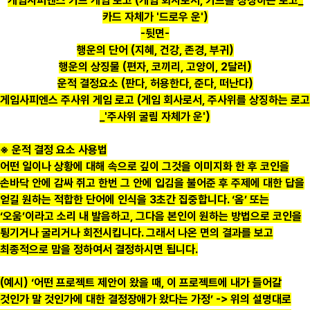
게임사피엔스 카드 게임 로고 (게임 회사로서, 카드를 상징하는 로고_
카드 자체가 '드로우 운')
-뒷면-
행운의 단어 (지혜, 건강, 존경, 부귀)
행운의 상징물 (편자, 코끼리, 고양이, 2달러)
운적 결정요소 (판다, 허용한다, 준다, 떠난다)
게임사피엔스 주사위 게임 로고 (게임 회사로서, 주사위를 상징하는 로고
_'주사위 굴림 자체가 운')
※ 운적 결정 요소 사용법
어떤 일이나 상황에 대해 속으로 깊이 그것을 이미지화 한 후 코인을
손바닥 안에 감싸 쥐고 한번 그 안에 입김을 불어준 후 주제에 대한 답을
얻길 원하는 적합한 단어에 인식을 3초간 집중합니다. ‘옴’ 또는
‘오움’이라고 소리 내 발음하고, 그다음 본인이 원하는 방법으로 코인을
튕기거나 굴리거나 회전시킵니다. 그래서 나온 면의 결과를 보고
최종적으로 맘을 정하여서 결정하시면 됩니다.
(예시) ‘어떤 프로젝트 제안이 왔을 때, 이 프로젝트에 내가 들어갈
것인가 말 것인가에 대한 결정장애가 왔다는 가정’ -> 위의 설명대로