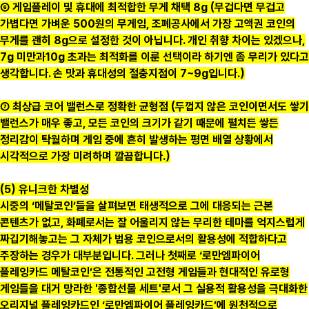
⑥ 게임플레이 및 휴대에 최적합한 무게 채택 8g (무겁다면 무겁고
가볍다면 가벼운 500원의 무게임, 조폐공사에서 가장 고액권 코인의
무게를 괜히 8g으로 설정한 것이 아닙니다. 개인 취향 차이는 있겠으나,
7g 미만과10g 초과는 최적화를 이룬 선택이라 하기엔 좀 무리가 있다고
생각합니다. 손 맛과 휴대성의 절충지점이 7~9g입니다.)
⑦ 최상급 코어 밸런스로 정확한 균형점 (두껍지 않은 코인이면서도 쌓기
밸런스가 매우 좋고, 모든 코인의 크기가 같기 때문에 펼치든 쌓든
정리감이 탁월하며 게임 중에 흔히 발생하는 평면 배열 상황에서
시각적으로 가장 미려하며 깔끔합니다.)
(5) 유니크한 차별성
시중의 ‘메탈코인’들을 살펴보면 태생적으로 그에 대응되는 근본
콘텐츠가 없고, 화폐로서는 잘 어울리지 않는 무리한 테마를 억지스럽게
짜깁기해놓고는 그 자체가 범용 코인으로서의 활용성에 적합하다고
주장하는 경우가 대부분입니다. 그러나 첫째로 ‘로만엠파이어
플레잉카드 메탈코인’은 전통적인 고전형 게임들과 현대적인 유로형
게임들을 대거 망라한 '종합선물 세트'로서 그 실용적 활용성을 극대화한
오리지널 플레잉카드인 ‘로만엠파이어 플레잉카드’에 원천적으로