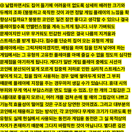
④ 날렵하면서도 집어 들기에 어려움이 없도록 상세히 배려한 크기와
두께의 조화 (뚱뚱하고 묵직한 것이 과연 정말 게임 플레이의 느낌을 확
향상시킬까요? 뚱뚱한 코인은 일견 잠깐 좋다고 생각할 수 있으나 결국
플레이할수록 언밸런스함을 계속 느끼게 됩니다. 너무 가벼워도
문제이지만 너무 무거워도 민감한 사람은 결국 나름의 지겨움과
스트레스를 받게 됩니다. 점수를 단순히 집어 오는 유형의 게임
플레이에서는 그럭저럭이겠지만, 배팅을 하며 칩을 던져 넣어야 하는
게임에서는 그 유형의 고유한 플레이를 아예 즐길 수 없을 정도의 심각한
문제점을 야기하게 됩니다. 게다가 일반 게임 플레이 중에도 시선이
코인에 분산되어 알게 모르게 집중력 저하로 인한 심리적 스트레스가
쌓이게 되고, 칩을 많이 사용하는 경우 앞에 쌓아두게 되면 그 부피
때문에 플레이에 지장을 주는 경우마저 생길 수가 있습니다. 휴대 시의
부피와 무게 역시 부담스러운 면도 있을 수 있죠. 단 한 개의 그립감은 그
나름대로 좋을지 모르나, 여러 개를 겹쳐 손에 쥘 때의 그립감이 나쁘고
기능적 효율성이 떨어질 것은 구조상 당연한 것이겠죠. 그리고 대부분의
코인에서 채용하고 있는 방식인, 각 코인마다 무게와 크기가 다르도록 한
유형도 실제 현실에서 사용되는 동전과 게임용 동전은 그 실 목적상의
차이가 존재하기 때문에 그다지 바람직한 것이 아닙니다. 별다른 깊은