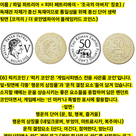
이름 / 파덜 파트리아 = 피터 페트리에이 - '조국의 아버지' 칭호) /
독재관 자체가 종신 독재이므로 통일성을 위해 종신 단어 생략
뒷면 (코끼리 / 더 로만엠파이어 플레잉카드 코인스)
(6) 럭키코인 / '럭키 코인'은 '게임사피엔스 전용 사은품 코인'입니다.
앞•뒷면에 각종' 행운의 상징물'과 '운적 결정 요소'들이 담겨 있습니다.
소지할 때에는 운을 상승시키는 좋은 요소들을 종합하여 담은 펜던트
코인이면서, 게임에서는 ‘선 마커’나 특별한 표시에 활용합니다.
-앞면-
행운의 단어 (운, 힘, 행복, 즐거움)
행운의 상징물 (네잎크로버, 부엉이, 마트료시카, 복주머니)
운적 결정요소 (산다, 이긴다, 참여한다, 얻는다)