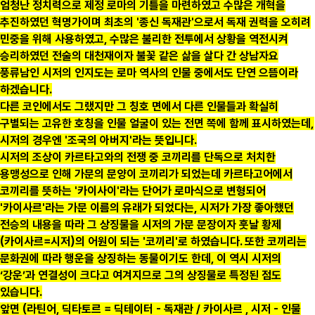
엄청난 정치력으로 제정 로마의 기틀을 마련하였고 수많은 개혁을
추진하였던 혁명가이며 최초의 '종신 독재관'으로서 독재 권력을 오히려
민중을 위해 사용하였고, 수많은 불리한 전투에서 상황을 역전시켜
승리하였던 전술의 대천재이자 불꽃 같은 삶을 살다 간 상남자요
풍류남인 시저의 인지도는 로마 역사의 인물 중에서도 단연 으뜸이라
하겠습니다.
다른 코인에서도 그랬지만 그 칭호 면에서 다른 인물들과 확실히
구별되는 고유한 호칭을 인물 얼굴이 있는 전면 쪽에 함께 표시하였는데,
시저의 경우엔 '조국의 아버지'라는 뜻입니다.
시저의 조상이 카르타고와의 전쟁 중 코끼리를 단독으로 처치한
용맹성으로 인해 가문의 문양이 코끼리가 되었는데 카르타고어에서
코끼리를 뜻하는 '카이사이'라는 단어가 로마식으로 변형되어
'카이사르'라는 가문 이름의 유래가 되었다는, 시저가 가장 좋아했던
전승의 내용을 따라 그 상징물을 시저의 가문 문장이자 훗날 황제
(카이사르=시저)의 어원이 되는 '코끼리'로 하였습니다. 또한 코끼리는
문화권에 따라 행운을 상징하는 동물이기도 한데, 이 역시 시저의
‘강운’과 연결성이 크다고 여겨지므로 그의 상징물로 특정된 점도
있습니다.
앞면 (라틴어, 딕타토르 = 딕테이터 - 독재관 / 카이사르 , 시저 - 인물