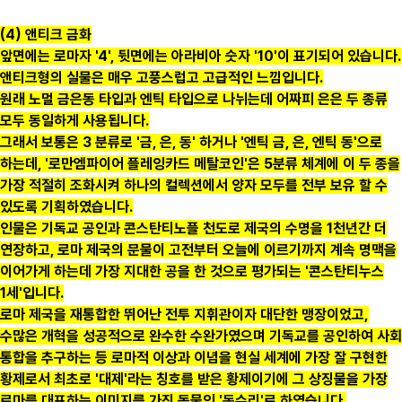
(4) 앤티크 금화
앞면에는 로마자 '4', 뒷면에는 아라비아 숫자 '10'이 표기되어 있습니다.
앤티크형의 실물은 매우 고풍스럽고 고급적인 느낌입니다.
원래 노멀 금은동 타입과 엔틱 타입으로 나뉘는데 어짜피 은은 두 종류
모두 동일하게 사용됩니다.
그래서 보통은 3 분류로 '금, 은, 동' 하거나 '엔틱 금, 은, 엔틱 동'으로
하는데, '로만엠파이어 플레잉카드 메탈코인'은 5분류 체계에 이 두 종을
가장 적절히 조화시켜 하나의 컬렉션에서 양자 모두를 전부 보유 할 수
있도록 기획하였습니다.
인물은 기독교 공인과 콘스탄티노플 천도로 제국의 수명을 1천년간 더
연장하고, 로마 제국의 문물이 고전부터 오늘에 이르기까지 계속 명맥을
이어가게 하는데 가장 지대한 공을 한 것으로 평가되는 '콘스탄티누스
1세'입니다.
로마 제국을 재통합한 뛰어난 전투 지휘관이자 대단한 맹장이었고,
수많은 개혁을 성공적으로 완수한 수완가였으며 기독교를 공인하여 사회
통합을 추구하는 등 로마적 이상과 이념을 현실 세계에 가장 잘 구현한
황제로서 최초로 '대제'라는 칭호를 받은 황제이기에 그 상징물을 가장
로마를 대표하는 이미지를 가진 동물인 '독수리'로 하였습니다.