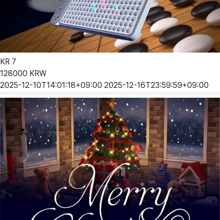
KR
7
128000
KRW
2025-12-10T14:01:18+09:00
2025-12-16T23:59:59+09:00