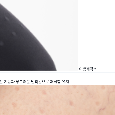
이쁨제작소
 원적외선 기능과 부드러운 밀착감으로 쾌적함 유지