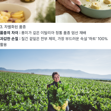
3. 차별화된 품종
품종의 차이 :
풍미가 깊은 이탈리아 정통 품종 엄선 재배
과감한 손질 :
질긴 겉잎은 전부 제외, 가장 부드러운 속살 '하트' 100%
활용