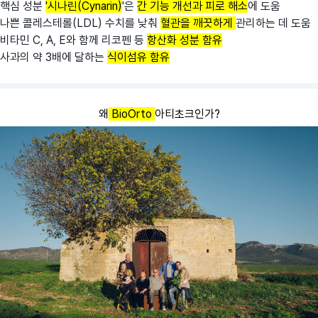
핵심 성분
'시나린(Cynarin)
'은
간 기능 개선과 피로 해소
에 도움
나쁜 콜레스테롤(LDL) 수치를 낮춰
혈관을 깨끗하게
관리하는 데 도움
비타민 C, A, E와 함께 리코펜 등
항산화 성분 함유
사과의 약 3배에 달하는
식이섬유 함유
왜
BioOrto
아티초크인가?