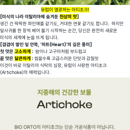
유럽이 열광하는 아티초크!
[미식의 나라 이탈리아에 숨겨둔
천상의
맛
]
생긴 건 딱딱한 파인애플 같기도, 거대한 연꽃 같기도 합니다. 하지만
잎사귀를 한 장씩 베어 물기 시작하는 순간, 당신은 완전히 새로운
미식의 세계에 눈을 뜨게 됩니다.
[겹겹이 쌓인 잎 안쪽, '하트(Heart)'의 깊은 풍미]
첫 맛은
고소하게
:
밤이나 고구마처럼 부드럽고
끝 맛은
달큰하게
:
씹을수록 고급스러운 단맛과 감칠맛
이것이 바로 이탈리아 식탁의 심장, 유럽이 사랑한 아티초크
(Artichoke)의 매력입니다.