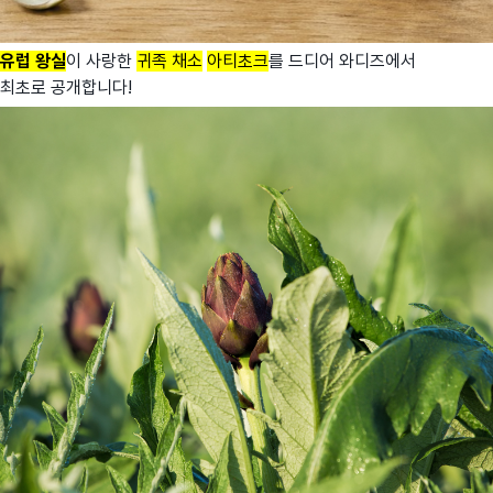
유럽 왕실
이 사랑한
귀족 채소
아티초크
를 드디어 와디즈에서
최초로 공개합니다!