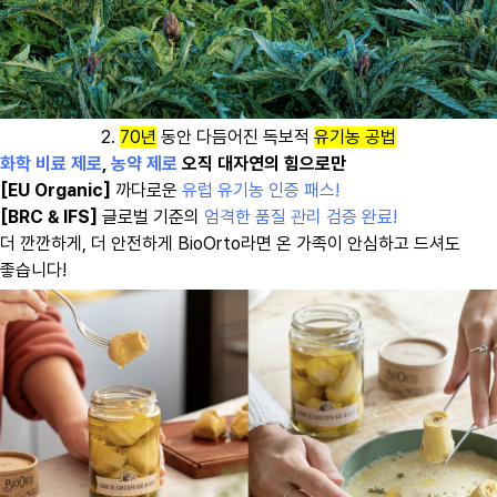
2.
70년
동안 다듬어진 독보적
유기농 공법
화학 비료 제로
,
농약 제로
오직 대자연의 힘으로만
[EU Organic]
까다로운
유럽 유기농 인증 패스!
[BRC & IFS]
글로벌 기준의
엄격한 품질 관리 검증 완료!
더 깐깐하게, 더 안전하게 BioOrto라면 온 가족이 안심하고 드셔도
좋습니다!