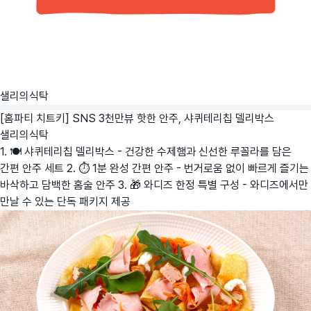
샐리의식탁
[홈파티 치트키] SNS 3천만뷰 핫한 안주, 샤퀴테리칩 델리박스
샐리의식탁
1. 🍽️ 샤퀴테리칩 델리박스 - 건강한 수제햄과 신선한 루꼴라를 담은
간편 안주 세트 2. ⏱️ 1분 완성 간편 안주 - 번거로움 없이 빠르게 즐기는
바삭하고 담백한 홈술 안주 3. 🎁 와디즈 한정 특별 구성 - 와디즈에서만
만날 수 있는 단독 패키지 제공