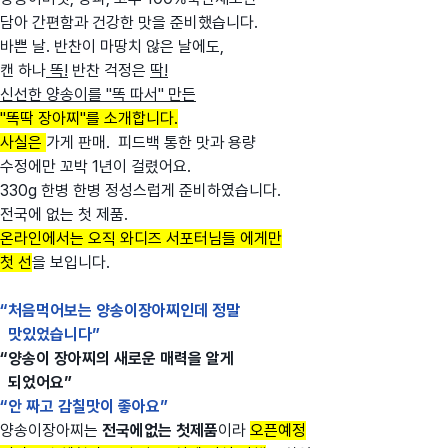
담아 간편함과 건강한 맛을 준비했습니다.
바쁜 날. 반찬이 마땅치 않은 날에도,
캔 하나
똑!
반찬 걱정은
딱!
신선한 양송이를 "똑 따서" 만든
"똑딱 장아찌"
를 소개합니다.
사실은
가게 판매. 피드백 통한 맛과 용량
수정에만 꼬박 1년이 걸렸어요.
330g 한병 한병 정성스럽게 준비하였습니다.
전국에 없는 첫 제품.
온라인에서는 오직 와디즈 서포터님들 에게만
첫 선
을 보입니다.
“처음먹어보는 양송이장아찌인데 정말
맛있었습니다”
“양송이 장아찌의 새로운 매력을 알게
되었어요”
“안 짜고 감칠맛이 좋아요”
양송이장아찌는
전국에없는 첫제품
이라
오픈예정