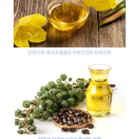
달맞이꽃 종자추출물# 피부진정# 장벽강화