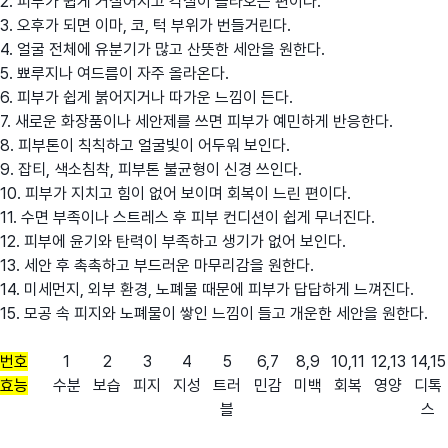
2. 피부가 쉽게 거칠어지고 각질이 올라오는 편이다.
3. 오후가 되면 이마, 코, 턱 부위가 번들거린다.
4. 얼굴 전체에 유분기가 많고 산뜻한 세안을 원한다.
5. 뾰루지나 여드름이 자주 올라온다.
6. 피부가 쉽게 붉어지거나 따가운 느낌이 든다.
7. 새로운 화장품이나 세안제를 쓰면 피부가 예민하게 반응한다.
8. 피부톤이 칙칙하고 얼굴빛이 어두워 보인다.
9. 잡티, 색소침착, 피부톤 불균형이 신경 쓰인다.
10. 피부가 지치고 힘이 없어 보이며 회복이 느린 편이다.
11. 수면 부족이나 스트레스 후 피부 컨디션이 쉽게 무너진다.
12. 피부에 윤기와 탄력이 부족하고 생기가 없어 보인다.
13. 세안 후 촉촉하고 부드러운 마무리감을 원한다.
14. 미세먼지, 외부 환경, 노폐물 때문에 피부가 답답하게 느껴진다.
15. 모공 속 피지와 노폐물이 쌓인 느낌이 들고 개운한 세안을 원한다.
번호
1
2
3
4
5
6,7
8,9
10,11
12,13
14,15
효능
수분
보습
피지
지성
트러
민감
미백
회복
영양
디톡
블
스