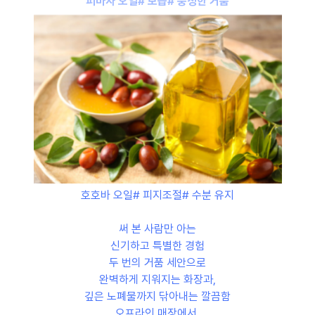
피마자 오일# 보습# 풍성한 거품
호호바 오일# 피지조절# 수분 유지
써 본 사람만 아는
신기하고 특별한 경험
두 번의 거품 세안으로
완벽하게 지워지는 화장과,
깊은 노폐물까지 닦아내는 깔끔함
오프라인 매장에서