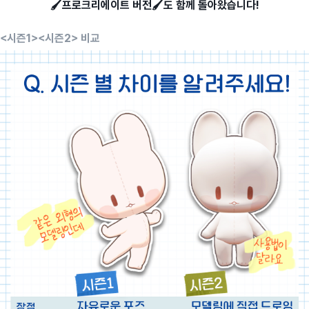
🖌️프로크리에이트 버전🖌️도 함께 돌아왔습니다!
<시즌1><시즌2> 비교