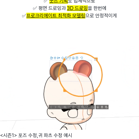
✅
굿즈 기획
도 입체적으로
✅ 평면 드로잉과
3D 드로잉
을 한번에
✅
프로크리에이트 최적화 모델링
으로 안정적이게
<시즌1> 포즈 수정,귀 파츠 수정 예시