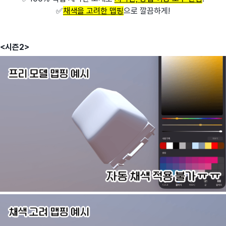
✅
채색을 고려한 맵핑
으로 깔끔하게!
<시즌2>