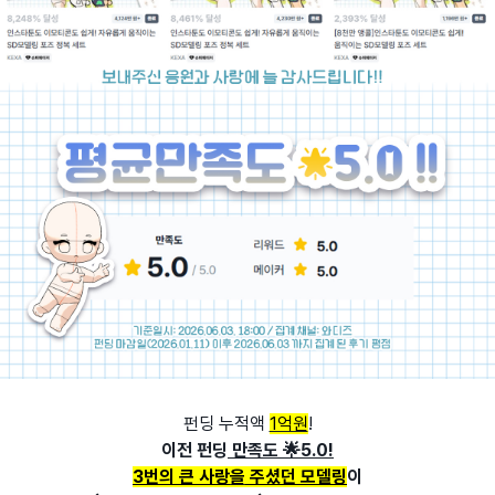
펀딩 누적액
1억원
!
이전 펀딩
만족도 🌟5.0!
3번의 큰 사랑
을
주셨던 모델링
이