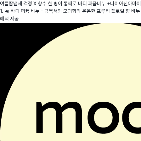
여름땀냄새 걱정 X 향수 한 병이 통째로 바디 퍼퓸비누 +나이아신아마
1. 🧼 바디 퍼퓸 비누 - 금목서와 모과향의 은은한 프루티 플로럴 향 비누
혜택 제공