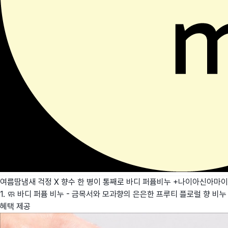
여름땀냄새 걱정 X 향수 한 병이 통째로 바디 퍼퓸비누 +나이아신아마
1. 🧼 바디 퍼퓸 비누 - 금목서와 모과향의 은은한 프루티 플로럴 향 비누
혜택 제공