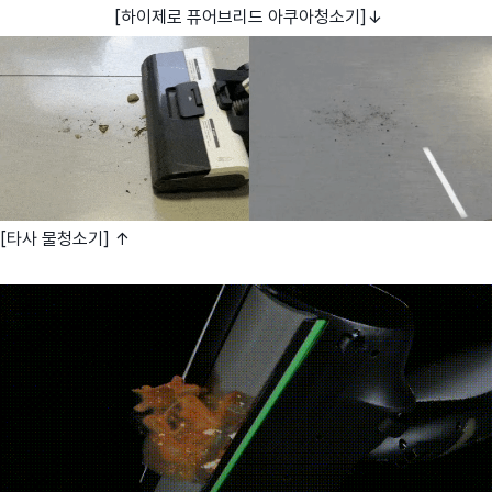
[하이제로 퓨어브리드 아쿠아청소기]↓
[타사 물청소기] ↑