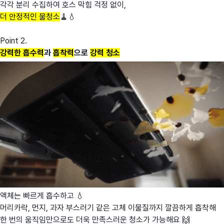
각각 분리 수집하여 호스 막힘 걱정 없이,
더 안정적인 물청소
🧹💧
Point 2.
강력한 흡수력
과
흡착력
으로
강력 청소
액체는 빠르게 흡수하고 💧
머리카락, 먼지, 과자 부스러기 같은 고체 이물질까지 깔끔하게 흡착해
한 번의 움직임만으로도 더욱 만족스러운 청소가 가능해요 🙌