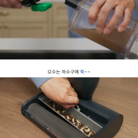
오수는 하수구에
쭉
~~