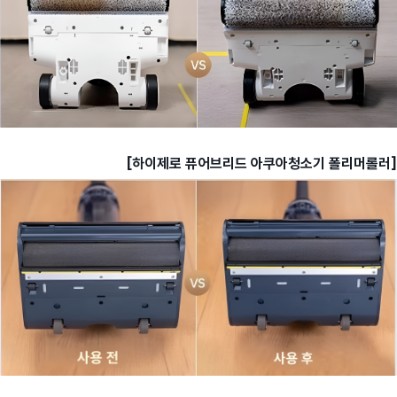
[하이제로 퓨어브리드 아쿠아청소기 폴리머롤러]