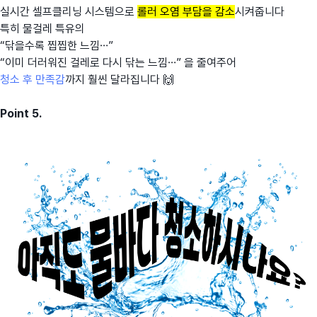
실시간 셀프클리닝 시스템으로
롤러 오염 부담을 감소
시켜줍니다
특히 물걸레 특유의
“닦을수록 찝찝한 느낌…”
“이미 더러워진 걸레로 다시 닦는 느낌…” 을 줄여주어
청소 후 만족감
까지 훨씬 달라집니다 🙌
Point 5.