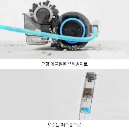
고형 이물질은 쓰레받이로
오수는 폐수통으로