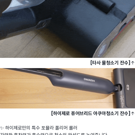
[타사 물청소기 잔수]
↑
[하이제로 퓨어브리드 아쿠아청소기 잔수]
↑
✨ 하이제로만의 특수 포뮬라 폴리머 롤러