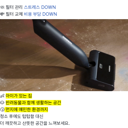
🧼 필터 관리
스트레스 DOWN
💸 필터 교체
비용 부담 DOWN
👶
아이가 있는 집
🐶
반려동물과 함께 생활하는 공간
🤧
먼지에 예민한 환경까지
청소 후에도 텁텁함 대신
더 깨끗하고 산뜻한 공간을 느껴보세요.