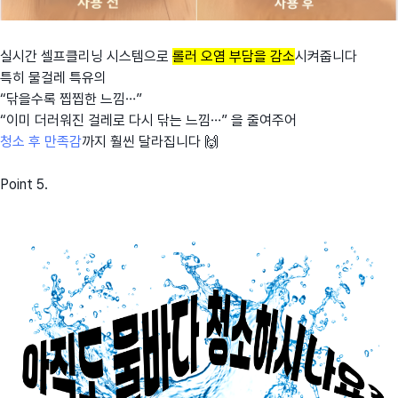
실시간 셀프클리닝 시스템으로
롤러 오염 부담을 감소
시켜줍니다
특히 물걸레 특유의
“닦을수록 찝찝한 느낌…”
“이미 더러워진 걸레로 다시 닦는 느낌…” 을 줄여주어
청소 후 만족감
까지 훨씬 달라집니다 🙌
Point 5.