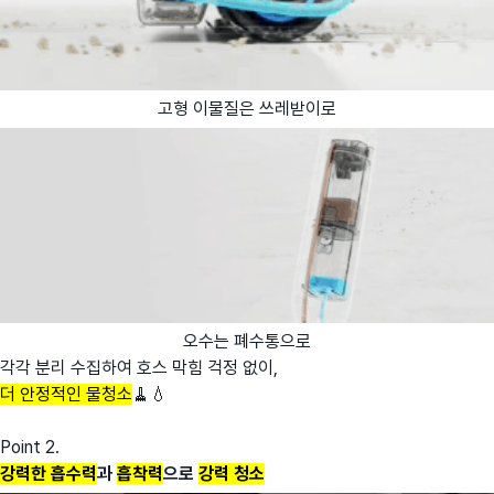
고형 이물질은 쓰레받이로
오수는 폐수통으로
각각 분리 수집하여 호스 막힘 걱정 없이,
더 안정적인 물청소
🧹💧
Point 2.
강력한 흡수력
과
흡착력
으로
강력 청소