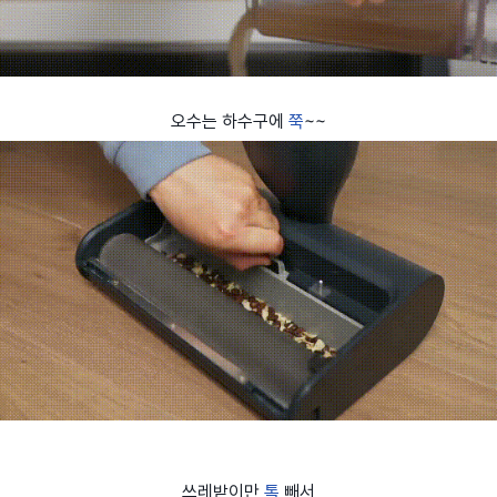
오수는 하수구에
쭉
~~
쓰레받이만
톡
빼서