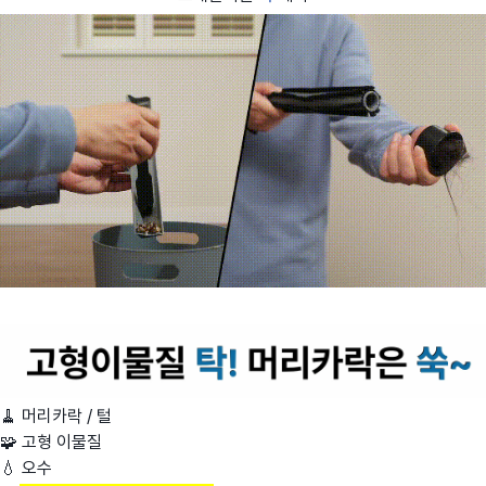
🧹 머리카락 / 털
🧩 고형 이물질
💧 오수