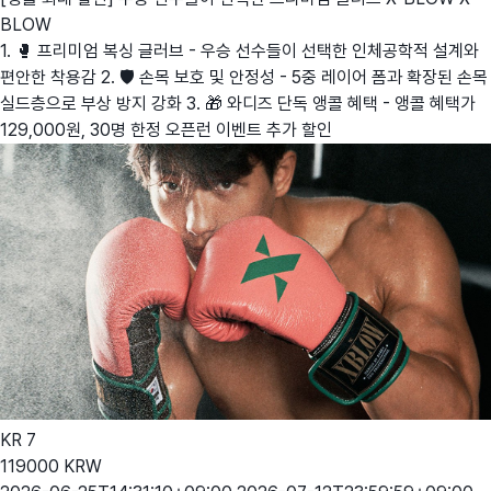
BLOW
1. 🥊 프리미엄 복싱 글러브 - 우승 선수들이 선택한 인체공학적 설계와
편안한 착용감 2. 🛡️ 손목 보호 및 안정성 - 5중 레이어 폼과 확장된 손목
실드층으로 부상 방지 강화 3. 🎁 와디즈 단독 앵콜 혜택 - 앵콜 혜택가
129,000원, 30명 한정 오픈런 이벤트 추가 할인
KR
7
119000
KRW