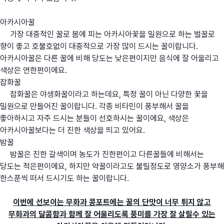
아카시아꿀
가장 대중적인 꿀로 봄에 피는 아카시아꽃을 밀원으로 하는 벌꿀로
향이 좋고 호불호없이 대중적으로 가장 많이 드시는 꿀이랍니다.
아카시아꿀은 다른 꿀에 비해 당도는 낮은편이지만 음식에 잘 어울리고
색상은 연한편이에요.
잡화꿀
잡화꿀은 야생화꿀이라고 하는데요, 특정 꿀이 아닌 다양한 꽃을
밀원으로 만들어진 꿀이랍니다. 각종 비타민이 풍부해서 꿀을
좋아하시고 자주 드시는 분들이 선호하시는 꿀이에요, 색상은
아카시아꿀보다는 더 진한 색상을 띄고 있어요.
밤꿀
밤꿀은 진한 갈색이며 농도가 진한편이고 다른꿀들에 비해서는
당도는 적은편이에요, 하지만 약꿀이라고도 불릴정도로 영양소가 풍부해
한스푼씩 떠서 드시기도 하는 꿀이랍니다.
이번에 선보이는 무화과 콩포트에는 꿀의 단맛이 너무 튀지 않고
무화과의 달콤함과 함께 잘 어울리도록 풍미를 가장 잘 살릴수 있는