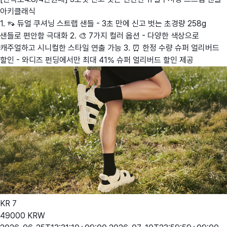
아키클래식
1. 👡 듀얼 쿠셔닝 스트랩 샌들 - 3초 만에 신고 벗는 초경량 258g
샌들로 편안함 극대화 2. 🎨 7가지 컬러 옵션 - 다양한 색상으로
캐주얼하고 시니컬한 스타일 연출 가능 3. ⏰ 한정 수량 슈퍼 얼리버드
할인 - 와디즈 펀딩에서만 최대 41% 슈퍼 얼리버드 할인 제공
KR
7
49000
KRW