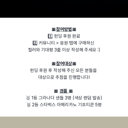
🎀
참여방법
🎀
1️⃣ 펀딩 후원 완료
2️⃣ 커뮤니티 > 응원 탭에 구매하신
컬러와 기대평 3줄 이상 작성해 주세요 :)
🎀
참여대상
🎀
펀딩 후원 후 작성해 주신 모든 분들을
대상으로 추첨을 진행합니다!
🎀
경품
🎀
🥇 1등 그라나다 샌들 3명 (색상 랜덤 발송)
🥈 2등 스타벅스 아메리카노 기프티콘 5명