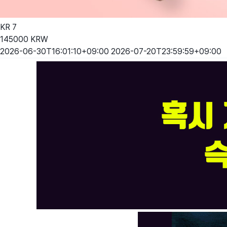
KR
7
145000
KRW
2026-06-30T16:01:10+09:00
2026-07-20T23:59:59+09:00