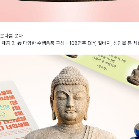
붓다를 붓다
트 제공 2. 🎁 다양한 수행용품 구성 - 108염주 DIY, 절바지, 싱잉볼 