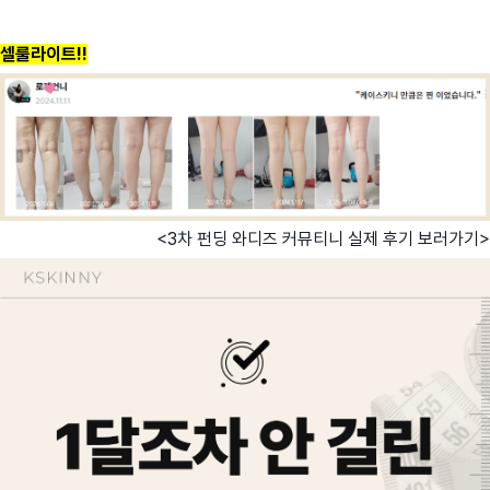
셀룰라이트!!
<3차 펀딩 와디즈 커뮤티니 실제 후기 보러가기>