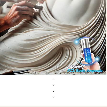
.
.
.
.