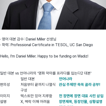
· 영어 대본 감수: Daniel Miller 선생님
· 학력: Professional Certificate in TESOL, UC San Diego
Hello, I'm Daniel Miller. Happy to be funding on Wadiz!
일반 대본 vs 언어나라의 ‘영화 악마를 프라다를 입는다2 대본’
일반 대본
언어나라
편의성
처음부터 끝까지 나열식
관심 주제만 쏙쏙 골라 공부!
구성
이미지
텍스트만 있어 지루함
전 장면에 장면 대표 사진 삽입
설명
X, 맥락 이해 어려움
장면제목, 등장인물, 상황설명