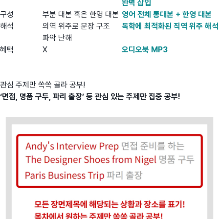
완벽 삽입
구성
부분 대본 혹은 한영 대본
영어 전체 통대본 + 한영 대본
해석
의역 위주로 문장 구조
독학에 최적화된 직역 위주 해석
파악 난해
혜택
X
오디오북 MP3
관심 주제만 쏙쏙 골라 공부!
‘면접, 명품 구두, 파리 출장’ 등 관심 있는 주제만 집중 공부!