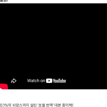
표현!
0.1%의 뉘앙스까지 살린 '초월 번역' 대본 종이책!