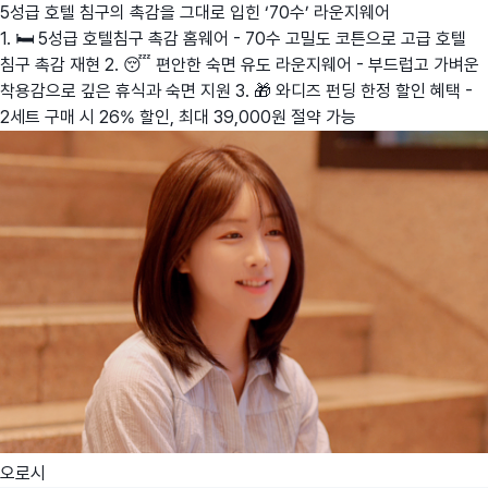
5성급 호텔 침구의 촉감을 그대로 입힌 ‘70수’ 라운지웨어
1. 🛏️ 5성급 호텔침구 촉감 홈웨어 - 70수 고밀도 코튼으로 고급 호텔
침구 촉감 재현 2. 😴 편안한 숙면 유도 라운지웨어 - 부드럽고 가벼운
착용감으로 깊은 휴식과 숙면 지원 3. 🎁 와디즈 펀딩 한정 할인 혜택 -
2세트 구매 시 26% 할인, 최대 39,000원 절약 가능
오로시