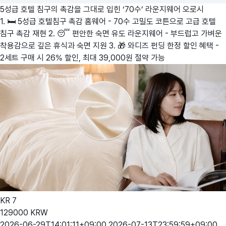
5성급 호텔 침구의 촉감을 그대로 입힌 ‘70수’ 라운지웨어
오로시
1. 🛏️ 5성급 호텔침구 촉감 홈웨어 - 70수 고밀도 코튼으로 고급 호텔
침구 촉감 재현 2. 😴 편안한 숙면 유도 라운지웨어 - 부드럽고 가벼운
착용감으로 깊은 휴식과 숙면 지원 3. 🎁 와디즈 펀딩 한정 할인 혜택 -
2세트 구매 시 26% 할인, 최대 39,000원 절약 가능
KR
7
129000
KRW
2026-06-29T14:01:11+09:00
2026-07-13T23:59:59+09:00