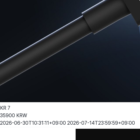
KR
7
35900
KRW
2026-06-30T10:31:11+09:00
2026-07-14T23:59:59+09:00