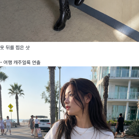
옷 뒤를 찝은 샷
- 여행 캐주얼룩 연출