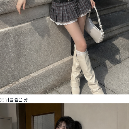
옷 뒤를 찝은 샷