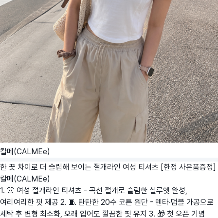
칼메(CALMEe)
한 끗 차이로 더 슬림해 보이는 절개라인 여성 티셔츠 [한정 사은품증정]
칼메(CALMEe)
1. 👚 여성 절개라인 티셔츠 - 곡선 절개로 슬림한 실루엣 완성,
여리여리한 핏 제공 2. 🧵 탄탄한 20수 코튼 원단 - 텐타·덤블 가공으로
세탁 후 변형 최소화, 오래 입어도 깔끔한 핏 유지 3. 🎁 첫 오픈 기념