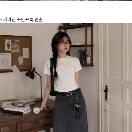
- 페미닌 꾸안꾸룩 연출