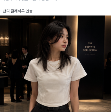
- 댄디 클래식룩 연출