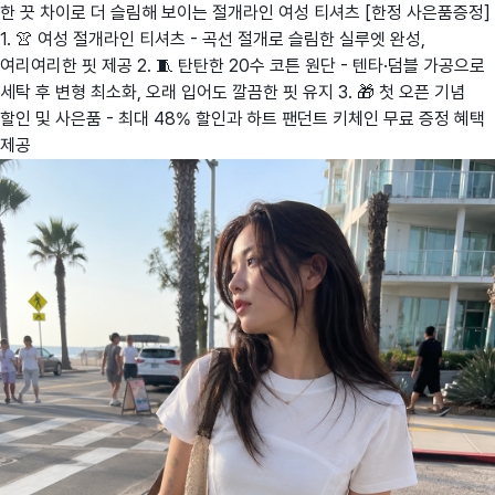
한 끗 차이로 더 슬림해 보이는 절개라인 여성 티셔츠 [한정 사은품증정]
1. 👚 여성 절개라인 티셔츠 - 곡선 절개로 슬림한 실루엣 완성,
여리여리한 핏 제공 2. 🧵 탄탄한 20수 코튼 원단 - 텐타·덤블 가공으로
세탁 후 변형 최소화, 오래 입어도 깔끔한 핏 유지 3. 🎁 첫 오픈 기념
할인 및 사은품 - 최대 48% 할인과 하트 팬던트 키체인 무료 증정 혜택
제공