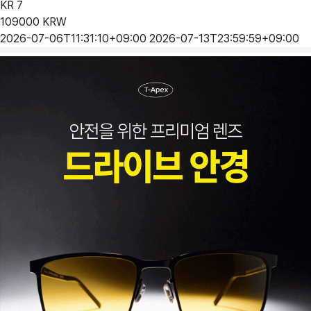
KR
7
109000
KRW
2026-07-06T11:31:10+09:00
2026-07-13T23:59:59+09:00