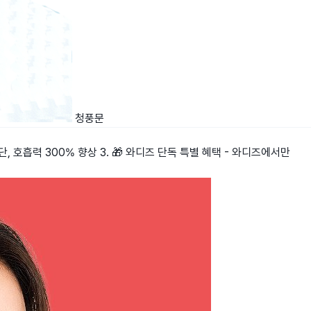
청풍문
차단, 호흡력 300% 향상 3. 🎁 와디즈 단독 특별 혜택 - 와디즈에서만