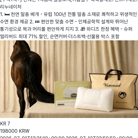
리누네이처
1. 🛏️ 천연 말총 베개 - 유럽 100년 전통 말총 소재로 쾌적하고 위생적인
수면 환경 제공 2. 💤 편안한 맞춤 수면 - 인체공학적 설계와 뛰어난
통기성으로 목과 머리를 편안하게 지지 3. 🎁 와디즈 한정 혜택 - 슈퍼
얼리버드 최대 71% 할인, 순면커버·더스트백·선물용 박스 포함
KR
7
198000
KRW