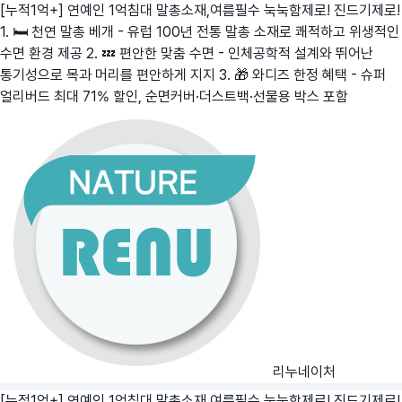
[누적1억+] 연예인 1억침대 말총소재,여름필수 눅눅함제로! 진드기제로!
1. 🛏️ 천연 말총 베개 - 유럽 100년 전통 말총 소재로 쾌적하고 위생적인
수면 환경 제공 2. 💤 편안한 맞춤 수면 - 인체공학적 설계와 뛰어난
통기성으로 목과 머리를 편안하게 지지 3. 🎁 와디즈 한정 혜택 - 슈퍼
얼리버드 최대 71% 할인, 순면커버·더스트백·선물용 박스 포함
리누네이처
[누적1억+] 연예인 1억침대 말총소재,여름필수 눅눅함제로! 진드기제로!