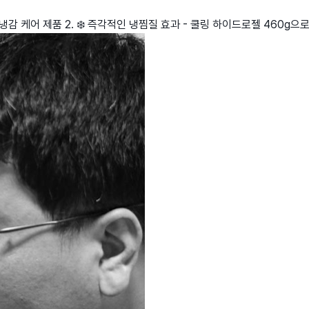
가능한 냉감 케어 제품 2. ❄️ 즉각적인 냉찜질 효과 - 쿨링 하이드로젤 460