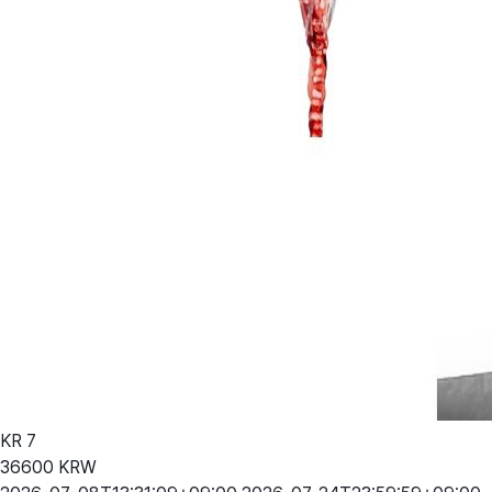
KR
7
36600
KRW