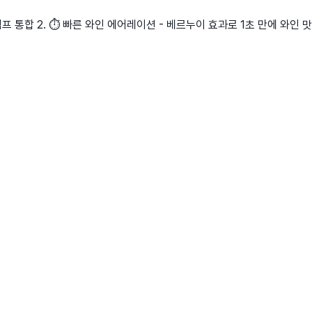
공펌프 통합 2. ⏱️ 빠른 와인 에어레이션 - 베르누이 효과로 1초 만에 와인 