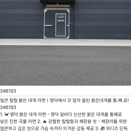
348193
얼큰 칼칼 붉은 대게 라면ㅣ영덕에서 갓 잡아 올린 붉은대게를 통.째.로!
348193
1. 🦀 영덕 붉은 대게 라면 - 영덕 앞바다 신선한 붉은 대게를 통째로
넣은 진한 국물 라면 2. 🔥 강렬한 칼칼함과 해장용 맛 - 해장러를 위한
얼큰하고 깊은 맛으로 가슴 속까지 뜨거운 감동 제공 3. 🎁 와디즈 단독