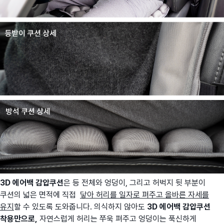
3D 에어백 감압쿠션
은 등 전체와 엉덩이, 그리고 허벅지 뒷 부분이
쿠션의 넓은 면적에 직접
닿
아 허리를 일자로 펴주고 올바른 자세를
유지
할 수 있도록 도와줍니다. 의식하지 않아도
3D 에어백 감압쿠션
착용만으로,
자연스럽게 허리는 쭈욱 펴주고 엉덩이는 푹신하게