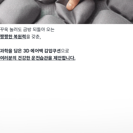
꾸욱 눌러도 금방 되돌아 오는
짱짱한 복원력
을 갖춘,
과학을 담은
3D 에어백 감압쿠션
으로
여러분의 건강한 운전습관을 제안합니다.