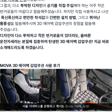
그결과, 다소
투박한 디자인
과
공기를 직접 주입
해야 하는 아주 작은
번거로움이 아쉽다고 말씀해주셨습니다. 하지만 직접 사용하시고 나선
푹신푹신하고 편안한 착석감
과
간편한 설치 방법
, 그리고
뛰어난
통풍성
을 말씀해주시며 3D 에어백 감압쿠션의 장점을 말씀해
주셨습니다.
디자인이 다소 투박하고 작은 번거로움이 있더라도, 올바른
운전자세라는 본질에 집중하여 탄생한 3D 에어백 감압쿠션! 지금 바로
소개해드리도록 하겠습니다.
MOVA 3D 에어백 감압쿠션 사용 후기