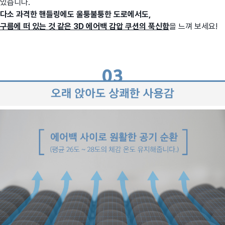
있습니다.
다소 과격한 핸들링에도
울퉁불퉁한 도로에서도,
구름에 떠 있는 것 같은 3D 에어백 감압 쿠션의 푹신함
을 느껴 보세요!